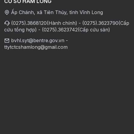
CƠ SỞ HÀM LONG
Ấp Chánh, xã Tiên Thủy, tỉnh Vĩnh Long
(0275).3868120(Hành chính) - (0275).3623790(Cấp
cứu tổng hợp) - (0275).3623742(Cấp cứu sản)
bvhl.syt@bentre.gov.vn -
ttytctcshamlong@gmail.com