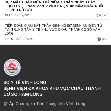
HỌP MẶT CHÀO MỪNG KỶ NIỆM 70 NĂM NGÀY THẦY
THUỐC VIỆT NAM 27/02 VÀ KỶ NIỆM 115 NĂM NGÀY QUỐC
TẾ PHỤ NỮ 8/3
16:17 - 27/02/2025
394
TIẾP ĐOÀN GIÁM SÁT THẨM ĐỊNH HỒ SƠ BỆNH ÁN ĐIỆN TỬ
TẠI TRUNG TÂM Y TẾ KHU VỰC CHÂU THÀNH CƠ SỞ HÀM
LONG
08:29 - 22/09/2025
342
SỞ Y TẾ VĨNH LONG
BỆNH VIỆN ĐA KHOA KHU VỰC CHÂU THÀNH
CƠ SỞ HÀM LONG
Ấp Chánh, xã Tiên Thủy, tỉnh Vĩnh Long