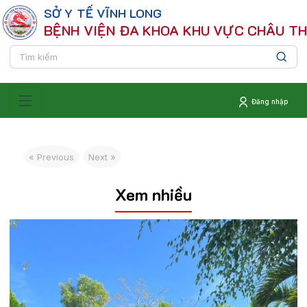
SỞ Y TẾ VĨNH LONG
BỆNH VIỆN ĐA KHOA KHU VỰC CHÂU T
Đăng nhập
« Previous
Next »
Xem nhiều