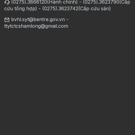
(0275).3868120(Hành chính) - (0275).3623790(Cấp
cứu tổng hợp) - (0275).3623742(Cấp cứu sản)
bvhl.syt@bentre.gov.vn -
ttytctcshamlong@gmail.com