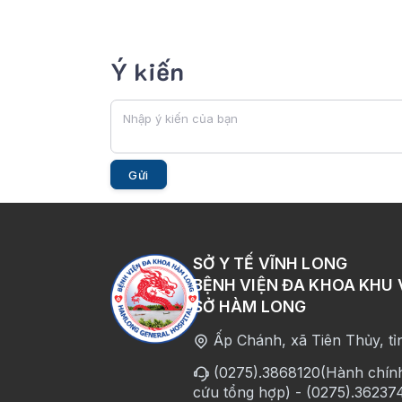
Ý kiến
Gửi
SỞ Y TẾ VĨNH LONG
BỆNH VIỆN ĐA KHOA KHU
SỞ HÀM LONG
Ấp Chánh, xã Tiên Thủy, tỉ
(0275).3868120(Hành chính
cứu tổng hợp) - (0275).36237