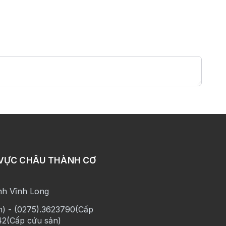
 VỰC CHÂU THÀNH CƠ
nh Vĩnh Long
) - (0275).3623790(Cấp
42(Cấp cứu sản)