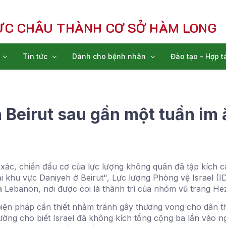
ỰC CHÂU THÀNH CƠ SỞ HÀM LONG
Tin tức
Dành cho bệnh nhân
Đào tạo – Hợp t
h Beirut sau gần một tuần im
 xác, chiến đấu cơ của lực lượng không quân đã tập kích cá
ại khu vực Daniyeh ở Beirut", Lực lượng Phòng vệ Israel (
a Lebanon, nơi được coi là thành trì của nhóm vũ trang He
ện pháp cần thiết nhằm tránh gây thương vong cho dân thư
trường cho biết Israel đã không kích tổng cộng ba lần vào ng