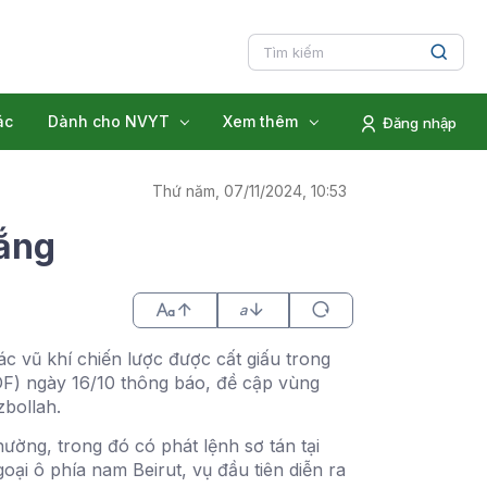
ác
Dành cho NVYT
Xem thêm
Đăng nhập
Thứ năm, 07/11/2024, 10:53
 ắng
a
c vũ khí chiến lược được cất giấu trong
IDF) ngày 16/10 thông báo, đề cập vùng
zbollah.
ờng, trong đó có phát lệnh sơ tán tại
oại ô phía nam Beirut, vụ đầu tiên diễn ra