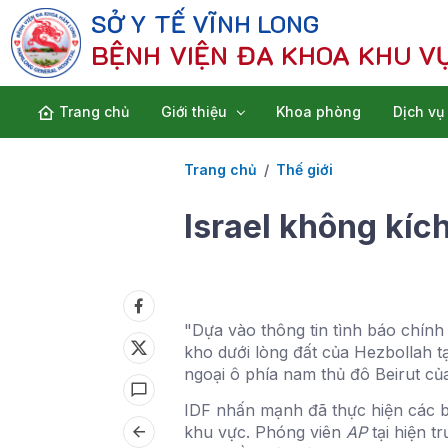
SỞ Y TẾ VĨNH LONG
BỆNH VIỆN ĐA KHOA KHU V
Trang chủ
Giới thiệu
Khoa phòng
Dịch vụ
Trang chủ
Thế giới
Israel không kíc
"Dựa vào thông tin tình báo chính
kho dưới lòng đất của Hezbollah t
ngoại ô phía nam thủ đô Beirut củ
IDF nhấn mạnh đã thực hiện các bi
khu vực. Phóng viên
AP
tại hiện 