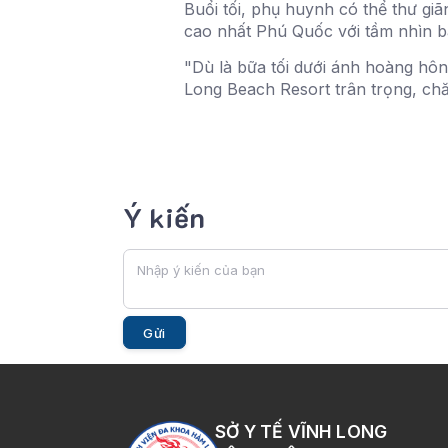
Buổi tối, phụ huynh có thể thư gi
cao nhất Phú Quốc với tầm nhìn b
"Dù là bữa tối dưới ánh hoàng hôn
Long Beach Resort trân trọng, chă
Ý kiến
Gửi
SỞ Y TẾ VĨNH LONG