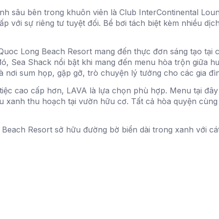
h sâu bên trong khuôn viên là Club InterContinental Loun
p với sự riêng tư tuyệt đối. Bể bơi tách biệt kèm nhiều dịc
 Quoc Long Beach Resort mang đến thực đơn sáng tạo tại c
 đó, Sea Shack nổi bật khi mang đến menu hòa trộn giữa hư
à nơi sum họp, gặp gỡ, trò chuyện lý tưởng cho các gia đì
ệc cao cấp hơn, LAVA là lựa chọn phù hợp. Menu tại đây kế
au xanh thu hoạch tại vườn hữu cơ. Tất cả hòa quyện cùng