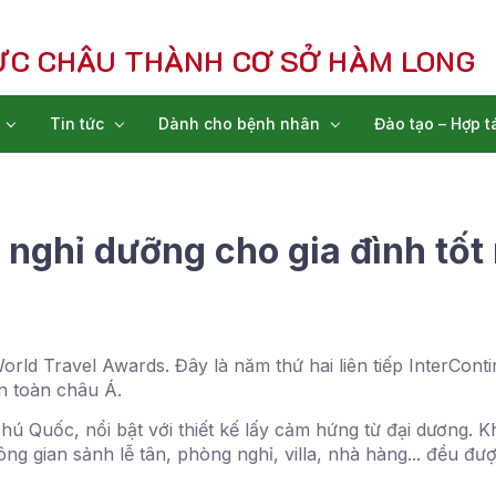
ỰC CHÂU THÀNH CƠ SỞ HÀM LONG
Tin tức
Dành cho bệnh nhân
Đào tạo – Hợp t
nghỉ dưỡng cho gia đình tốt
orld Travel Awards. Đây là năm thứ hai liên tiếp InterCo
n toàn châu Á.
hú Quốc, nổi bật với thiết kế lấy cảm hứng từ đại dương. 
ông gian sảnh lễ tân, phòng nghỉ, villa, nhà hàng... đều đư