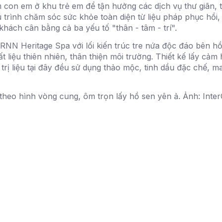
on em ở khu trẻ em để tận hưởng các dịch vụ thư giãn, trị 
 trình chăm sóc sức khỏe toàn diện từ liệu pháp phục hồi
 khách cân bằng cả ba yếu tố "thân - tâm - trí".
NN Heritage Spa với lối kiến trúc tre nứa độc đáo bên hồ 
ất liệu thiên nhiên, thân thiện môi trường. Thiết kế lấy c
ị liệu tại đây đều sử dụng thảo mộc, tinh dầu đặc chế, ma