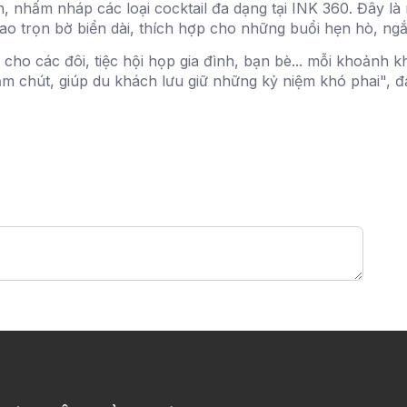
ãn, nhấm nháp các loại cocktail đa dạng tại INK 360. Đây 
ao trọn bờ biển dài, thích hợp cho những buổi hẹn hò, n
 cho các đôi, tiệc hội họp gia đình, bạn bè... mỗi khoảnh
m chút, giúp du khách lưu giữ những kỷ niệm khó phai", đ