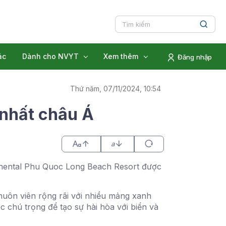
ác
Dành cho NVYT
Xem thêm
Đăng nhập
Thứ năm, 07/11/2024, 10:54
 nhất châu Á
a
ntinental Phu Quoc Long Beach Resort được
Khuôn viên rộng rãi với nhiều mảng xanh
ợc chú trọng để tạo sự hài hòa với biển và