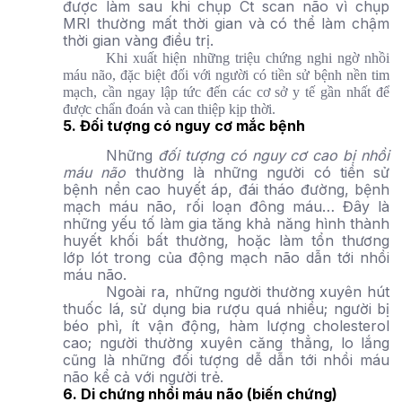
được làm sau khi chụp Ct scan não vì chụp
MRI thường mất thời gian và có thể làm chậm
thời gian vàng điều trị.
Khi xuất hiện những triệu chứng nghi ngờ nhồi
máu não, đặc biệt đối với người có tiền sử bệnh nền tim
mạch, cần ngay lập tức đến các cơ sở y tế gần nhất để
được chẩn đoán và can thiệp kịp thời.
5. Đối tượng có nguy cơ mắc bệnh
Những
đối tượng có nguy cơ cao bị nhồi
máu não
thường là những người có tiền sử
bệnh nền cao huyết áp, đái tháo đường, bệnh
mạch máu não, rối loạn đông máu… Đây là
những yếu tố làm gia tăng khả năng hình thành
huyết khối bất thường, hoặc làm tổn thương
lớp lót trong của động mạch não dẫn tới nhồi
máu não.
Ngoài ra, những người thường xuyên hút
thuốc lá, sử dụng bia rượu quá nhiều; người bị
béo phì, ít vận động, hàm lượng cholesterol
cao; người thường xuyên căng thẳng, lo lắng
cũng là những đối tượng dễ dẫn tới nhồi máu
não kể cả với người trẻ.
6. Di chứng nhồi máu não (biến chứng)