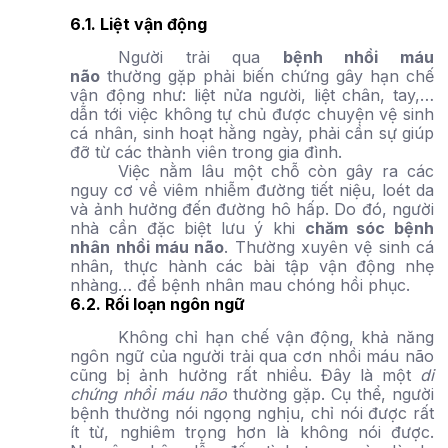
6.1. Liệt vận động
Người trải qua
bệnh nhồi máu
não
thường gặp phải biến chứng gây hạn chế
vận động như: liệt nửa người, liệt chân, tay,…
dẫn tới việc không tự chủ được chuyện vệ sinh
cá nhân, sinh hoạt hằng ngày, phải cần sự giúp
đỡ từ các thành viên trong gia đình.
Việc nằm lâu một chỗ còn gây ra các
nguy cơ về viêm nhiễm đường tiết niệu, loét da
và ảnh hưởng đến đường hô hấp. Do đó, người
nhà cần đặc biệt lưu ý khi
chăm sóc bệnh
nhân nhồi máu não
. Thường xuyên vệ sinh cá
nhân, thực hành các bài tập vận động nhẹ
nhàng… để bệnh nhân mau chóng hồi phục.
6.2. Rối loạn ngôn ngữ
Không chỉ hạn chế vận động, khả năng
ngôn ngữ của người trải qua cơn nhồi máu não
cũng bị ảnh hưởng rất nhiều. Đây là một
di
chứng nhồi máu não
thường gặp. Cụ thể, người
bệnh thường nói ngọng nghịu, chỉ nói được rất
ít từ, nghiêm trọng hơn là không nói được.