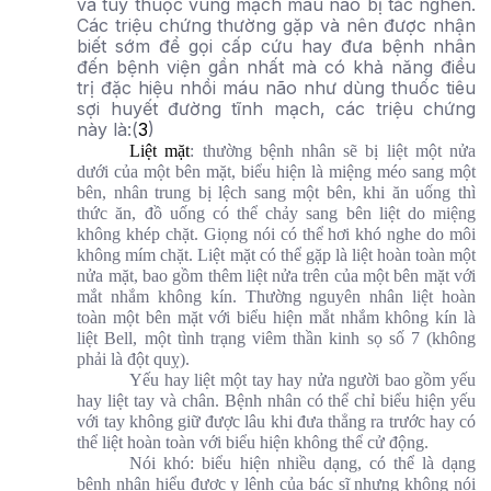
và tùy thuộc vùng mạch máu não bị tắc nghẽn.
Các triệu chứng thường gặp và nên được nhận
biết sớm để gọi cấp cứu hay đưa bệnh nhân
đến bệnh viện gần nhất mà có khả năng điều
trị đặc hiệu nhồi máu não như dùng thuốc tiêu
sợi huyết đường tĩnh mạch, các triệu chứng
này là:(
3
)
Liệt mặt
: thường bệnh nhân sẽ bị liệt một nửa
dưới của một bên mặt, biểu hiện là miệng méo sang một
bên, nhân trung bị lệch sang một bên, khi ăn uống thì
thức ăn, đồ uống có thể chảy sang bên liệt do miệng
không khép chặt. Giọng nói có thể hơi khó nghe do môi
không mím chặt. Liệt mặt có thể gặp là liệt hoàn toàn một
nửa mặt, bao gồm thêm liệt nửa trên của một bên mặt với
mắt nhắm không kín. Thường nguyên nhân liệt hoàn
toàn một bên mặt với biểu hiện mắt nhắm không kín là
liệt Bell, một tình trạng viêm thần kinh sọ số 7 (không
phải là đột quỵ).
Yếu hay liệt một tay hay nửa người bao gồm yếu
hay liệt tay và chân. Bệnh nhân có thể chỉ biểu hiện yếu
với tay không giữ được lâu khi đưa thẳng ra trước hay có
thể liệt hoàn toàn với biểu hiện không thể cử động.
Nói khó: biểu hiện nhiều dạng, có thể là dạng
bệnh nhân hiểu được y lệnh của bác sĩ nhưng không nói