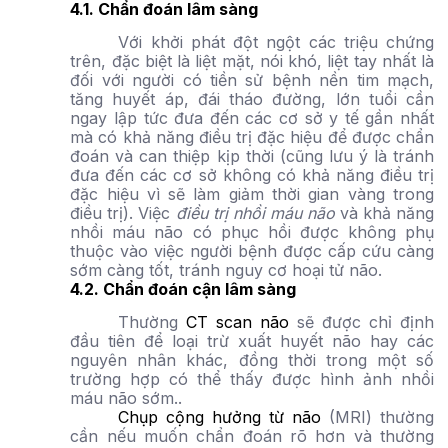
4.1. Chẩn đoán lâm sàng
Với khởi phát đột ngột các triệu chứng
trên, đặc biệt là liệt mặt, nói khó, liệt tay nhất là
đối với người có tiền sử bệnh nền tim mạch,
tăng huyết áp, đái tháo đường, lớn tuổi cần
ngay lập tức đưa đến các cơ sở y tế gần nhất
mà có khả năng điều trị đặc hiệu để được chẩn
đoán và can thiệp kịp thời (cũng lưu ý là tránh
đưa đến các cơ sở không có khả năng điều trị
đặc hiệu vì sẽ làm giảm thời gian vàng trong
điều trị). Việc
điều trị nhồi máu não
và khả năng
nhồi máu não có phục hồi được không phụ
thuộc vào việc người bệnh được cấp cứu càng
sớm càng tốt, tránh nguy cơ hoại tử não.
4.2. Chẩn đoán cận lâm sàng
Thường
CT scan não
sẽ được chỉ định
đầu tiên để loại trừ xuất huyết não hay các
nguyên nhân khác, đồng thời trong một số
trường hợp có thể thấy được hình ảnh nhồi
máu não sớm..
Chụp cộng hưởng từ não
(MRI) thường
cần nếu muốn chẩn đoán rõ hơn và thường