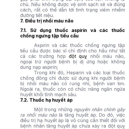
chủ. Nếu không được vệ sinh sạch sẽ và đúng
cách, rất có thể dẫn tới tình trạng viêm nhiễm
đường tiết niệu.
7. Điều trị nhồi máu não
7.1. Sử dụng thuốc aspirin và các thuốc
chống ngưng tập tiểu cầu
Aspirin và các thuốc chống ngưng tập
tiểu cầu được bác sĩ chỉ định cho hầu như tất
cả các trường hợp
đột quỵ
nhồi máu não,
ngoại trừ người bệnh bị dị ứng hoặc không
dung nạp aspirin;
Trong khi đó, Heparin và các loại thuốc
chống đông chỉ được sử dụng khi người bệnh
bị nhồi máu não có rung nhĩ, bệnh van tim.
Ngoài ra, thuốc còn có chức năng ngăn ngừa
huyết khối tĩnh mạch sâu.
7.2. Thuốc hạ huyết áp
Một trong những
nguyên nhân chính gây
ra nhồi máu não
là tăng huyết áp. Do đó, việc
điều trị hạ huyết áp là vô cùng cần thiết đối với
bệnh nhân tăng huyết áp chưa xảy ra đột quỵ