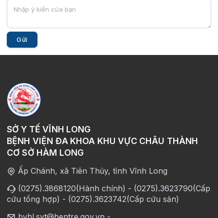
Gửi
SỞ Y TẾ VĨNH LONG
BỆNH VIỆN ĐA KHOA KHU VỰC CHÂU THÀNH
CƠ SỞ HÀM LONG
Ấp Chánh, xã Tiên Thủy, tỉnh Vĩnh Long
(0275).3868120(Hành chính) - (0275).3623790(Cấp
cứu tổng hợp) - (0275).3623742(Cấp cứu sản)
bvhl.syt@bentre.gov.vn -