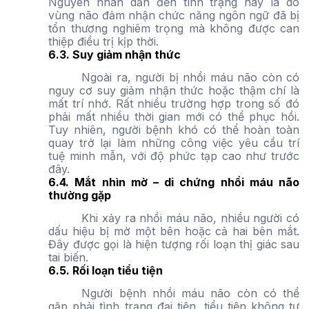
Nguyên nhân dẫn đến tình trạng này là do
vùng não đảm nhận chức năng ngôn ngữ đã bị
tổn thương nghiêm trọng mà không được can
thiệp điều trị kịp thời.
6.3. Suy giảm nhận thức
Ngoài ra, người bị nhồi máu não còn có
nguy cơ suy giảm nhận thức hoặc thậm chí là
mất trí nhớ. Rất nhiều trường hợp trong số đó
phải mất nhiều thời gian mới có thể phục hồi.
Tuy nhiên, người bệnh khó có thể hoàn toàn
quay trở lại làm những công việc yêu cầu trí
tuệ minh mẫn, với độ phức tạp cao như trước
đây.
6.4. Mắt nhìn mờ – di chứng nhồi máu não
thường gặp
Khi xảy ra nhồi máu não, nhiều người có
dấu hiệu bị mờ một bên hoặc cả hai bên mắt.
Đây được gọi là hiện tượng rối loạn thị giác sau
tai biến.
6.5. Rối loạn tiểu tiện
Người bệnh nhồi máu não còn có thể
gặp phải tình trạng đại tiện, tiểu tiện không tự