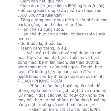
- Giảm cân nếu quá cân.
- Giảm ăn mặn (mục tiêu <1500mg Natri/ngày)
- Bổ sung Kali trong khẩu phần ăn (mục tiêu
3500-5000mg Kali/ngày)
- Tăng cường hoạt động thể lực, tốt nhất là các
bài tập gắng sức thể dục nhịp điệu.
- Hạn chế sử dụng rượu.
- Hạn chế thức ăn có nhiều cholesterol và axit
béo no.
- Bỏ thuốc lá, thuốc lào.
- Tránh căng thẳng, lo âu.
Việc điều trị bằng thuốc sẽ được cá thể
hóa, tùy vào mức độ bệnh, tuổi tác và bệnh
đồng mắc (bệnh tim mạch, đái tháo đường,
bệnh thận mạn…) của mỗi người. Do đó, bạn
tuyệt đối không tự ý áp dụng cách điều trị
người khác cho bệnh tăng huyết áp của mình.
7. CÁCH PHÒNG NGỪA
Phòng ngừa tăng huyết áp là cách để
phòng ngừa bệnh tim mạch, đột tử và nhiều hệ
lụy khác. Ngoài các yếu tố nguy cơ không thể
thay đổi, bạn có thể phòng ngừa tăng huyết áp
bằng một lối sống và sinh hoạt lành mạnh:
- Giảm ăn mặn, chỉ tiêu thụ một lượng