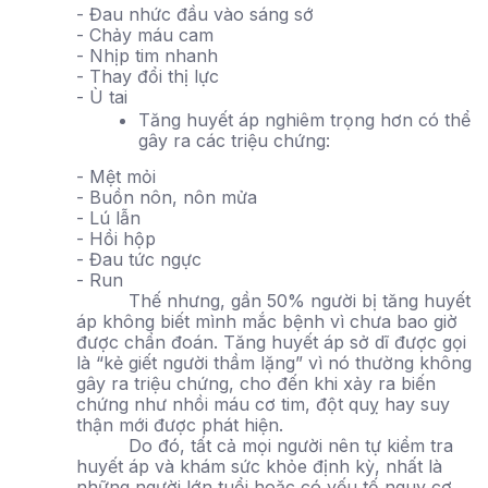
- Đau nhức đầu vào sáng sớ
- Chảy máu cam
- Nhịp tim nhanh
- Thay đổi thị lực
- Ù tai
Tăng huyết áp nghiêm trọng hơn có thể
gây ra các triệu chứng:
- Mệt mỏi
- Buồn nôn, nôn mửa
- Lú lẫn
- Hồi hộp
- Đau tức ngực
- Run
Thế nhưng, gần 50% người bị tăng huyết
áp không biết mình mắc bệnh vì chưa bao giờ
được chẩn đoán. Tăng huyết áp sở dĩ được gọi
là “kẻ giết người thầm lặng” vì nó thường không
gây ra triệu chứng, cho đến khi xảy ra biến
chứng như nhồi máu cơ tim, đột quỵ hay suy
thận mới được phát hiện.
Do đó, tất cả mọi người nên tự kiểm tra
huyết áp và khám sức khỏe định kỳ, nhất là
những người lớn tuổi hoặc có yếu tố nguy cơ