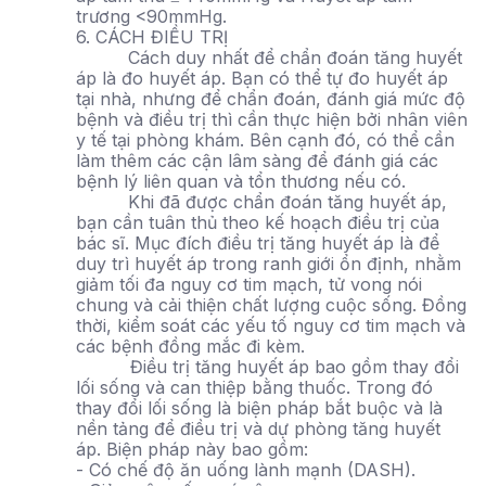
trương <90mmHg.
6. CÁCH ĐIỀU TRỊ
Cách duy nhất để chẩn đoán tăng huyết
áp là đo huyết áp. Bạn có thể tự đo huyết áp
tại nhà, nhưng để chẩn đoán, đánh giá mức độ
bệnh và điều trị thì cần thực hiện bởi nhân viên
y tế tại phòng khám. Bên cạnh đó, có thể cần
làm thêm các cận lâm sàng để đánh giá các
bệnh lý liên quan và tổn thương nếu có.
Khi đã được chẩn đoán tăng huyết áp,
bạn cần tuân thủ theo kế hoạch điều trị của
bác sĩ. Mục đích điều trị tăng huyết áp là để
duy trì huyết áp trong ranh giới ổn định, nhằm
giảm tối đa nguy cơ tim mạch, tử vong nói
chung và cải thiện chất lượng cuộc sống. Đồng
thời, kiểm soát các yếu tố nguy cơ tim mạch và
các bệnh đồng mắc đi kèm.
Điều trị tăng huyết áp bao gồm thay đổi
lối sống và can thiệp bằng thuốc. Trong đó
thay đổi lối sống là biện pháp bắt buộc và là
nền tảng để điều trị và dự phòng tăng huyết
áp. Biện pháp này bao gồm:
- Có chế độ ăn uống lành mạnh (DASH).