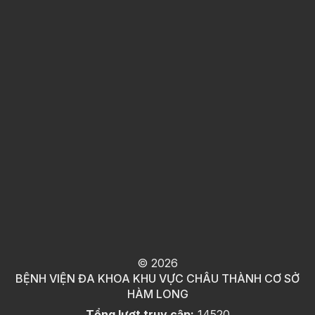
©
2026
BỆNH VIỆN ĐA KHOA KHU VỰC CHÂU THÀNH CƠ SỞ
HÀM LONG
Tổng lượt truy cập:
14520