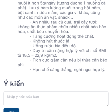
muối ít hơn 5g/ngày (tương đương 1 muỗng cà
phê). Lưu ý hàm lượng muối trong bột nêm,
bột canh, nước mắm, các gia vị khác, cũng
như các món ăn vặt, snack…
- Ăn nhiều rau củ quả, trái cây tươi;
không ăn thực phẩm chứa nhiều chất béo bão
hòa, chất béo chuyển hóa.
- Tăng cường hoạt động thể chất.
- Không hút thuốc lá
- Uống rượu bia điều độ.
- Duy trì cân nặng hợp lý với chỉ số BMI
từ 18,5 – 22,9 kg/m2.
- Tích cực giảm cân nếu bị thừa cân béo
phì.
- Hạn chế căng thẳng, nghỉ ngơi hợp lý.
Ý kiến