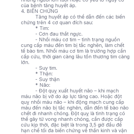
của bệnh tăng huyết áp.
4. BIẾN CHỨNG
Tăng huyết áp có thể dẫn đến các biến
chứng trên 4 cơ quan đích sau:
* Tim:
- Cơn đau thắt ngực.
- Nhồi máu cơ tim – tình trạng nguồn
cung cấp máu đến tim bị tắc nghẽn, làm chết
tế bào tim. Nhồi máu cơ tim là trường hợp cần
cấp cứu, thời gian càng lâu tổn thương tim càng
lớn.
- Suy tim.
* Thận:
- Suy thận
* Não:
- Đột quỵ xuất huyết não – khi mạch
máu não bị vỡ do áp lực tăng cao. Hoặc đột
quỵ nhồi máu não – khi động mạch cung cấp
máu đến não bị tắc nghẽn, dẫn đến tế bào não
chết đi nhanh chóng. Đột quỵ là tình trạng có
thể gây tử vong nhanh chóng, cần được cấp
cứu kịp thời, đặc biệt là trong 3,5 giờ đầu để
hạn chế tối đa biến chứng về thần kinh và vận