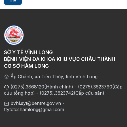
Gửi
SỞ Y TẾ VĨNH LONG
BỆNH VIỆN ĐA KHOA KHU VỰC CHÂU THÀNH
CƠ SỞ HÀM LONG
Ấp Chánh, xã Tiên Thủy, tỉnh Vĩnh Long
(0275).3868120(Hành chính) - (0275).3623790(Cấp
cứu tổng hợp) - (0275).3623742(Cấp cứu sản)
bvhl.syt@bentre.gov.vn -
ttytctcshamlong@gmail.com