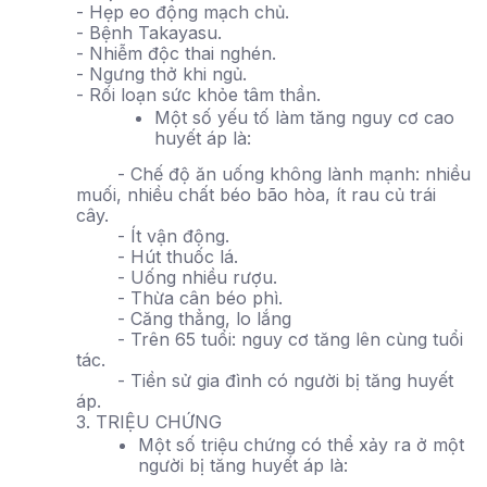
- Hẹp eo động mạch chủ.
- Bệnh Takayasu.
- Nhiễm độc thai nghén.
- Ngưng thở khi ngủ.
- Rối loạn sức khỏe tâm thần.
Một số yếu tố làm tăng nguy cơ cao
huyết áp là:
- Chế độ ăn uống không lành mạnh: nhiều
muối, nhiều chất béo bão hòa, ít rau củ trái
cây.
- Ít vận động.
- Hút thuốc lá.
- Uống nhiều rượu.
- Thừa cân béo phì.
- Căng thẳng, lo lắng
- Trên 65 tuổi: nguy cơ tăng lên cùng tuổi
tác.
- Tiền sử gia đình có người bị tăng huyết
áp.
3. TRIỆU CHỨNG
Một số triệu chứng có thể xảy ra ở một
người bị tăng huyết áp là: