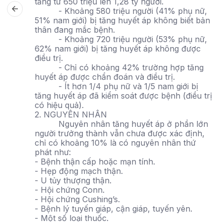
tăng từ 650 triệu lên 1,28 tỷ người.
- Khoảng 580 triệu người (41% phụ nữ,
51% nam giới) bị tăng huyết áp không biết bản
thân đang mắc bệnh.
- Khoảng 720 triệu người (53% phụ nữ,
62% nam giới) bị tăng huyết áp không được
điều trị.
- Chỉ có khoảng 42% trường hợp tăng
huyết áp được chẩn đoán và điều trị.
- Ít hơn 1/4 phụ nữ và 1/5 nam giới bị
tăng huyết áp đã kiểm soát được bệnh (điều trị
có hiệu quả).
2. NGUYÊN NHÂN
Nguyên nhân tăng huyết áp ở phần lớn
người trưởng thành vẫn chưa được xác định,
chỉ có khoảng 10% là có nguyên nhân thứ
phát như:
- Bệnh thận cấp hoặc mạn tính.
- Hẹp động mạch thận.
- U tủy thượng thận.
- Hội chứng Conn.
- Hội chứng Cushing’s.
- Bệnh lý tuyến giáp, cận giáp, tuyến yên.
- Một số loại thuốc.