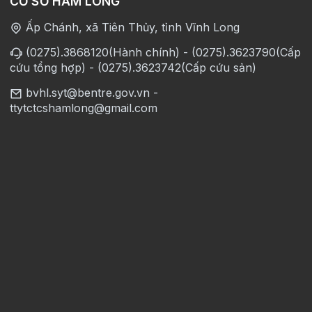
CƠ SỞ HÀM LONG
Ấp Chánh, xã Tiên Thủy, tỉnh Vĩnh Long
(0275).3868120(Hành chính) - (0275).3623790(Cấp
cứu tổng hợp) - (0275).3623742(Cấp cứu sản)
bvhl.syt@bentre.gov.vn -
ttytctcshamlong@gmail.com