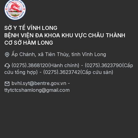
SỞ Y TẾ VĨNH LONG
BỆNH VIỆN ĐA KHOA KHU VỰC CHÂU THÀNH
CƠ SỞ HÀM LONG
Ấp Chánh, xã Tiên Thủy, tỉnh Vĩnh Long
(0275).3868120(Hành chính) - (0275).3623790(Cấp
cứu tổng hợp) - (0275).3623742(Cấp cứu sản)
bvhl.syt@bentre.gov.vn -
ttytctcshamlong@gmail.com