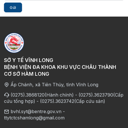
Gửi
SỞ Y TẾ VĨNH LONG
BỆNH VIỆN ĐA KHOA KHU VỰC CHÂU THÀNH
CƠ SỞ HÀM LONG
Ấp Chánh, xã Tiên Thủy, tỉnh Vĩnh Long
(0275).3868120(Hành chính) - (0275).3623790(Cấp
cứu tổng hợp) - (0275).3623742(Cấp cứu sản)
bvhl.syt@bentre.gov.vn -
ttytctcshamlong@gmail.com