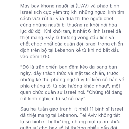
Máy bay không người lái (UAV) và pháo binh
Israel tích cực yểm trợ khi những người lính tìm
cách vừa rút lui vừa đưa thi thể người chết
cùng những người bị thương ra khỏi nơi hỏa
lực dữ dội. Khi khói tan, ít nhất 6 lính Israel đã
thiệt mạng. Đây là thương vong đầu tiên và
chết chóc nhất của quân đội Israel trong chiến
dịch trên bộ tại Lebanon kể từ khi nó bắt đầu
vào đêm 1/10.
"Đó là trận chiến ban đêm kéo dài sang ban
ngày, đầy thách thức về mặt tác chiến, trước
những kẻ thù phòng ngự ở vị trí kiên cố bắn về
phía chúng tôi từ các hướng khác nhau", một
quan chức quân sự Israel nói. "Chúng tôi đang
rút kinh nghiệm từ sự cố này".
Sau hai tuần giao tranh, ít nhất 11 binh sĩ Israel
đã thiệt mạng tại Lebanon. Tel Aviv không tiết
lộ số binh sĩ bị thương, nhưng một quan chức
quân sự cho hay số bị thương nhiều gấp đôi