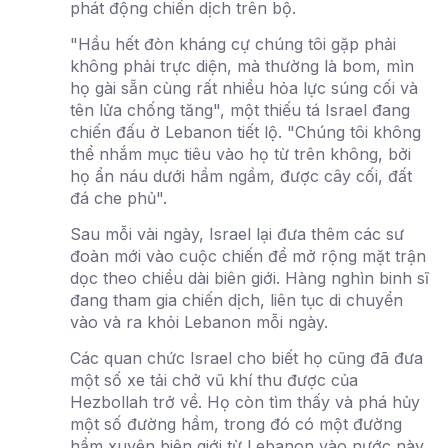
phát động chiến dịch trên bộ.
"Hầu hết đòn kháng cự chúng tôi gặp phải
không phải trực diện, mà thường là bom, mìn
họ gài sẵn cùng rất nhiều hỏa lực súng cối và
tên lửa chống tăng", một thiếu tá Israel đang
chiến đấu ở Lebanon tiết lộ. "Chúng tôi không
thể nhắm mục tiêu vào họ từ trên không, bởi
họ ẩn náu dưới hầm ngầm, được cây cối, đất
đá che phủ".
Sau mỗi vài ngày, Israel lại đưa thêm các sư
đoàn mới vào cuộc chiến để mở rộng mặt trận
dọc theo chiều dài biên giới. Hàng nghìn binh sĩ
đang tham gia chiến dịch, liên tục di chuyển
vào và ra khỏi Lebanon mỗi ngày.
Các quan chức Israel cho biết họ cũng đã đưa
một số xe tải chở vũ khí thu được của
Hezbollah trở về. Họ còn tìm thấy và phá hủy
một số đường hầm, trong đó có một đường
hầm xuyên biên giới từ Lebanon vào nước này.