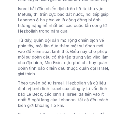
Israel bắt đầu chiến dịch trên bộ từ khu vực
Metula, thị trấn cực bắc đất nước, nơi tiếp giáp
Lebanon ở ba phía và là cộng đồng bị ảnh
hưởng nặng nề nhất bởi các cuộc tấn công từ
Hezbollah trong năm qua.
Từ đây, quân đội dần mở rộng chiến dịch về
phía tây, mỗi lần đưa thêm một sư đoàn mới
vào để kiểm soát lãnh thổ. Điều này cho phép
mỗi sư đoàn đều có thể tập trung vào việc làm
chủ địa hình, Miri Eisin, cựu phó chỉ huy quân
đoàn tình báo chiến đấu thuộc quân đội Israel,
giải thích.
Theo tuyên bố từ Israel, Hezbollah và dữ liệu
định vị binh lính Israel của công ty tư vấn tình
báo Le Beck, các binh sĩ Israel đã tiến vào ít
nhất 8 ngôi làng của Lebanon, tất cả đều cách
biên giới khoảng 1,5 km.