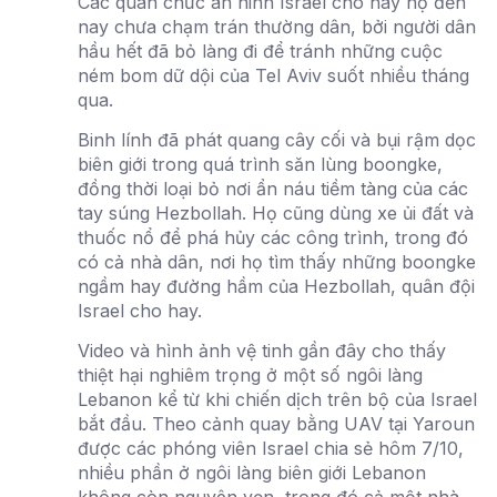
Các quan chức an ninh Israel cho hay họ đến
nay chưa chạm trán thường dân, bởi người dân
hầu hết đã bỏ làng đi để tránh những cuộc
ném bom dữ dội của Tel Aviv suốt nhiều tháng
qua.
Binh lính đã phát quang cây cối và bụi rậm dọc
biên giới trong quá trình săn lùng boongke,
đồng thời loại bỏ nơi ẩn náu tiềm tàng của các
tay súng Hezbollah. Họ cũng dùng xe ủi đất và
thuốc nổ để phá hủy các công trình, trong đó
có cả nhà dân, nơi họ tìm thấy những boongke
ngầm hay đường hầm của Hezbollah, quân đội
Israel cho hay.
Video và hình ảnh vệ tinh gần đây cho thấy
thiệt hại nghiêm trọng ở một số ngôi làng
Lebanon kể từ khi chiến dịch trên bộ của Israel
bắt đầu. Theo cảnh quay bằng UAV tại Yaroun
được các phóng viên Israel chia sẻ hôm 7/10,
nhiều phần ở ngôi làng biên giới Lebanon