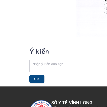
Ý kiến
Gửi
SỞ Y TẾ VĨNH LONG