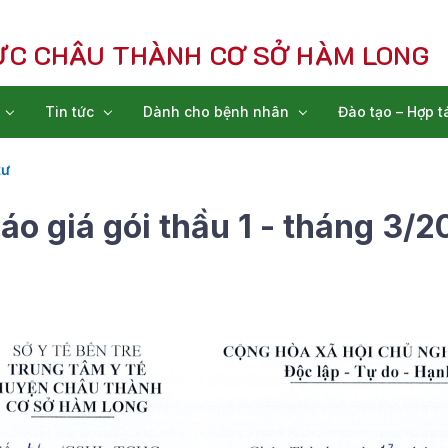
ỰC CHÂU THÀNH CƠ SỞ HÀM LONG
Tin tức
Dành cho bệnh nhân
Đào tạo – Hợp t
tư
o giá gói thầu 1 - tháng 3/2