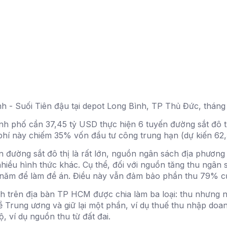
h - Suối Tiên đậu tại depot Long Bình, TP Thủ Đức, tháng
h phố cần 37,45 tỷ USD thực hiện 6 tuyến đường sắt đô thị
phí này chiếm 35% vốn đầu tư công trung hạn (dự kiến 62
 đường sắt đô thị là rất lớn, nguồn ngân sách địa phươ
iều hình thức khác. Cụ thể, đối với nguồn tăng thu ngân 
g năm để làm đề án. Điều này vẫn đảm bảo phần thu 79% c
h trên địa bàn TP HCM được chia làm ba loại: thu nhưng n
ề Trung ương và giữ lại một phần, ví dụ thuế thu nhập do
ộ, ví dụ nguồn thu từ đất đai.