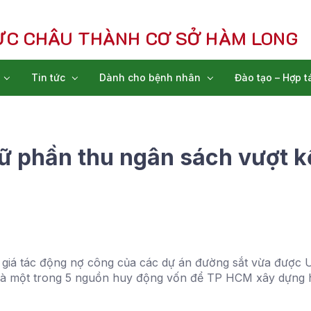
ỰC CHÂU THÀNH CƠ SỞ HÀM LONG
Tin tức
Dành cho bệnh nhân
Đào tạo – Hợp t
 phần thu ngân sách vượt k
 giá tác động nợ công của các dự án đường sắt vừa được 
n là một trong 5 nguồn huy động vốn để TP HCM xây dựng 