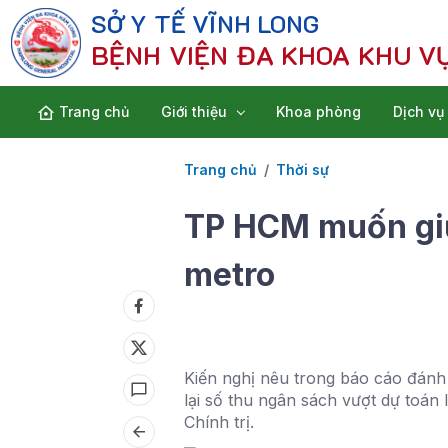
SỞ Y TẾ VĨNH LONG
BỆNH VIỆN ĐA KHOA KHU V
Trang chủ
Giới thiệu
Khoa phòng
Dịch vụ
Trang chủ
Thời sự
TP HCM muốn giữ
metro
Kiến nghị nêu trong báo cáo đánh
lại số thu ngân sách vượt dự toá
Chính trị.